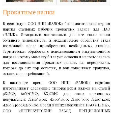
Прокатные валки
В 1996 году в ООО НПП «ВАЛОК» была изготовлена первая
партия стальных рабочих прокатных валков для ПАО
«НЛМК». Исходными заготовками для нее стали валки
большего типоразмера, а механическая обработка стала
возможной после приобретения необходимых станков.
Термическая обработка с использованием индукционного
нагрева к этому моменту была уже освоена и использовалась
для восстановления прокатных валков, т.е. перезакалки,
которая до сих пор остается, и как показывает практика,
останется востребованной.
В настоящее время ООО НПП «ВАЛОК» серийно
изготавливает следующие типоразмеры валков из сталей
9Х2МФ, 60Х2СМФ, 8Х3СМФ для своих постоянных
покупателей:
440
1400;
400
1300;
400
500;
300
1200;
Æ
´
Æ
´
Æ
´
Æ
´
260
1400;
210
400. Среди наших заказчиков: ПАО «НЛМК»,
Æ
´
Æ
´
ООО «ПЕТЕРБУРГСКИЙ ЗАВОД ПРЕЦИЗИОННЫХ